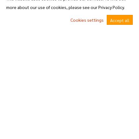
ข้อบัญญัติ
more about our use of cookies, please see our Privacy Policy.
พ.ร.บ.กำหนดและขั้นตอนการกระจายอำนาจให้แก่องค์กรปกครองส่วนท้องถิ่นพ.ศ.2542 แก้ไขฉบับที่2 พ.ศ. 2549
Cookies settings
Accept all
หนังสือราชการสถ. และ กฎหมายที่เกี่ยวข้อง
หนังสือราชการจากจังหวัด
^
ศูนย์ข้อมูลข่าวสารทางราชการ
แผนงาน/การพัฒนา
05.แผนยุทธศาสตร์หรือแผนพัฒนาหน่วยงาน
06.แผนและความก้าวหน้าในการดำเนินงานและการใช้จ่ายงบประมาณประจำปี 2569
รายงานผลดำเนินงาน
07.รายงานผลการดำเนินงานประจำปี