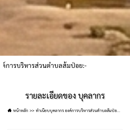
ารส่วนตำบลส้มป่อย:-
รายละเอียดของ บุคลากร
หน้าหลัก
ทำเนียบบุคลากร องค์การบริหารส่วนตำบลส้มป่อย
ค