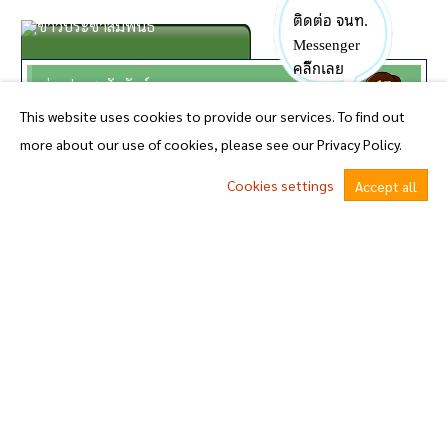
ติดต่อ จนท.
ข่าวประชาสัมพันธ์
Messenger
คลิ๊กเลย
ข่าวประชาสัมพันธ์
This website uses cookies to provide our services. To find out
Q&A
more about our use of cookies, please see our Privacy Policy.
ประกาศ อบต.
Cookies settings
Accept all
คำสั่ง อบต.
ข้อบัญญัติ
^
พ.ร.บ.กำหนดและขั้นตอนการกระจายอำนาจให้แก่องค์กรปกครองส่วนท้องถิ่นพ.ศ.2542 แก้ไขฉบับที่2 พ.ศ. 2549
หนังสือราชการสถ. และ กฎหมายที่เกี่ยวข้อง
หนังสือราชการจากจังหวัด
ศูนย์ข้อมูลข่าวสารทางราชการ