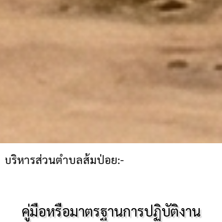
ตำบลส้มป่อย:-
คู่มือหรือมาตรฐานการปฏิบัติงาน