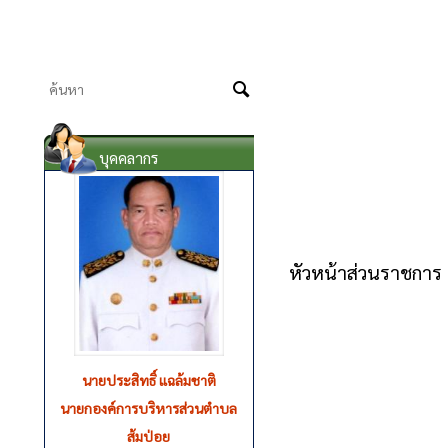
-: ยิ
บุคคลากร
หัวหน้าส่วนราชการ
นายรุ่งโรจน์ สำอางค์
รองนายกองค์การบริหารส่วนตำบล
ส้มป่อย (คนที่ 1)