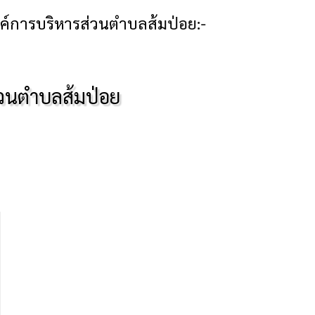
้มป่อย:-
่วนตำบลส้มป่อย
ร