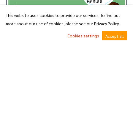
คลิ๊กเลย
ประกาศ อบต.
This website uses cookies to provide our services. To find out
คำสั่ง อบต.
more about our use of cookies, please see our Privacy Policy.
ข้อบัญญัติ
Cookies settings
Accept all
พ.ร.บ.กำหนดและขั้นตอนการกระจายอำนาจให้แก่องค์กรปกครองส่วนท้องถิ่นพ.ศ.2542 แก้ไขฉบับที่2 พ.ศ. 2549
หนังสือราชการสถ. และ กฎหมายที่เกี่ยวข้อง
^
หนังสือราชการจากจังหวัด
ศูนย์ข้อมูลข่าวสารทางราชการ
แผนงาน/การพัฒนา
05.แผนยุทธศาสตร์หรือแผนพัฒนาหน่วยงาน
06.แผนและความก้าวหน้าในการดำเนินงานและการใช้จ่ายงบประมาณประจำปี 2569