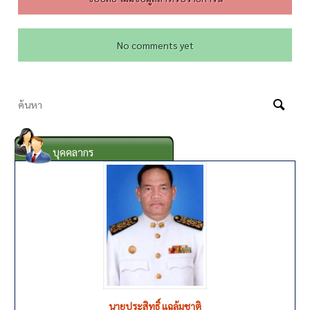
No comments yet
บุคคลากร
นายรุ่งโรจน์ สำอางค์